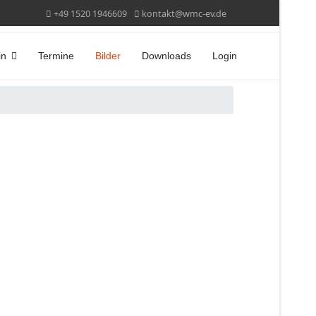
+49 1520 1946609
kontakt@wmc-ev.de
in
Termine
Bilder
Downloads
Login